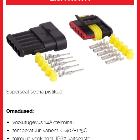
kogus
Superseal seeria pistikud
Omadused:
voolutugevus 14A/terminal
temperatuuri vahemik -40/+125C
tolmu ja veekindel, IP67 kaitseaste