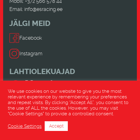
Mobiil: +372 566 578 44
Email:
info@esracing.ee
JÄLGI MEID
Facebook
Instagram
LAHTIOLEKUAJAD
E-R 9.00-18.00
L-P SULETUD
We use cookies on our website to give you the most
relevant experience by remembering your preferences
and repeat visits. By clicking “Accept All”, you consent to
VÕTA ÜHENDUST
the use of ALL the cookies. However, you may visit
"Cookie Settings" to provide a controlled consent.
+372 566 578 44
Cookie Settings
Accept
INFO@ESRACING.EE