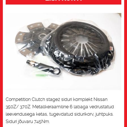
Z,
stage2
kogus
Competition Clutch stage2 siduri komplekt Nissan
350Z/ 370Z. Metallkeraamiline 6 labaga vedrustatud
leevendusega ketas, tugevdatud sidurikorv, juhtpuks.
Siduri jõuvaru 745Nm.