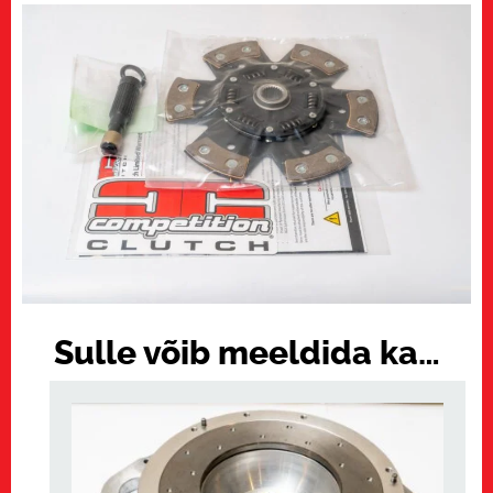
Sulle võib meeldida ka…