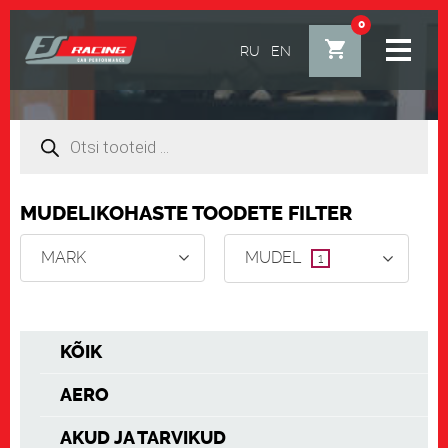
0
RU
EN
Products
search
MUDELIKOHASTE TOODETE FILTER
MARK
MUDEL
1
KÕIK
AERO
AKUD JA TARVIKUD