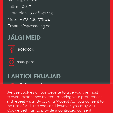
Tallinn 10617
Üldtelefon: +372 6741 113
Mobiil: +372 566 578 44
Email:
info@esracing.ee
JÄLGI MEID
Facebook
Instagram
LAHTIOLEKUAJAD
E-R 9.00-18.00
L-P SULETUD
We use cookies on our website to give you the most
relevant experience by remembering your preferences
and repeat visits. By clicking “Accept All”, you consent to
VÕTA ÜHENDUST
the use of ALL the cookies. However, you may visit
"Cookie Settings" to provide a controlled consent.