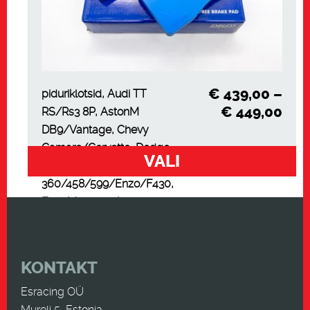
€
439,00
–
piduriklotsid, Audi TT
€
449,00
RS/Rs3 8P, AstonM
DB9/Vantage, Chevy
Camaro/Corvette, Dodge
VALI
Viper, Ferrari
360/458/599/Enzo/F430,
Ford Mustang, Lambo
Aventador, Endless
KONTAKT
Esracing OÜ
Mureli 5, Estonia