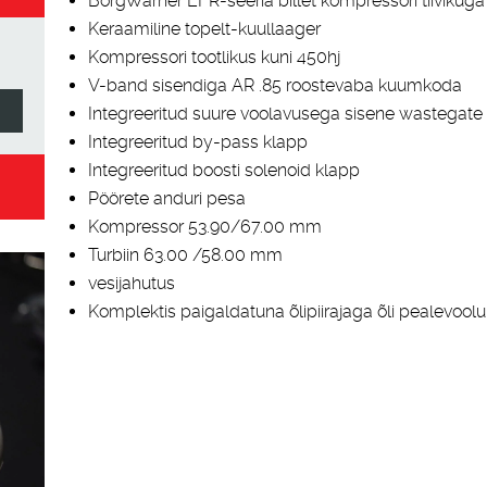
BorgWarner EFR-seeria billet kompressori tiivikuga
Keraamiline topelt-kuullaager
Kompressori tootlikus kuni 450hj
V-band sisendiga AR .85 roostevaba kuumkoda
Integreeritud suure voolavusega sisene wastegate
Integreeritud by-pass klapp
Integreeritud boosti solenoid klapp
Pöörete anduri pesa
Kompressor 53.90/67.00 mm
Turbiin 63.00 /58.00 mm
vesijahutus
Komplektis paigaldatuna õlipiirajaga õli pealevoolu 