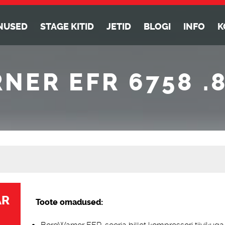
NUSED
STAGE KITID
JETID
BLOGI
INFO
K
ER EFR 6758 .
Alternative:
AR
Toote omadused: