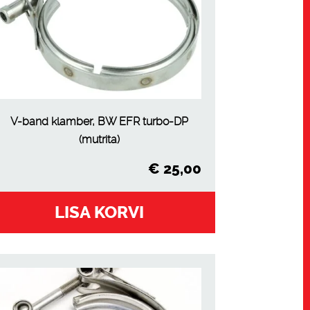
V-band klamber, BW EFR turbo-DP
(mutrita)
€
25,00
LISA KORVI