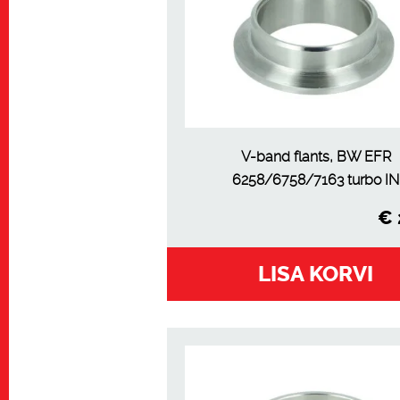
V-band flants, BW EFR
6258/6758/7163 turbo IN
€
LISA KORVI