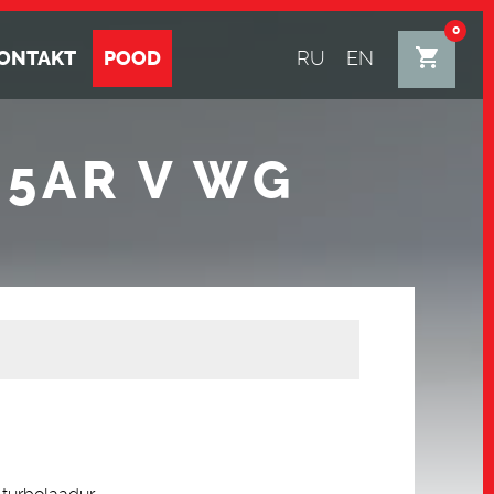
0
ONTAKT
POOD
RU
EN
85AR V WG