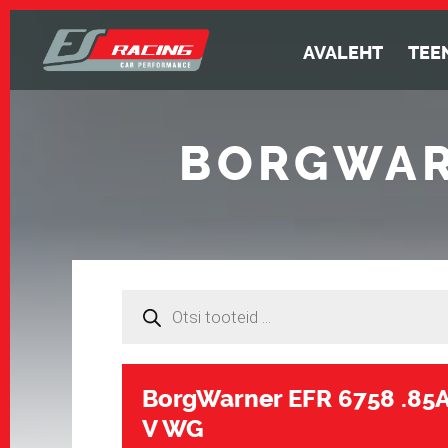
AVALEHT
TEE
BORGWARN
Products
search
BorgWarner EFR 6758 .85
V WG