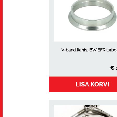
V-band flants, BW EFR turb
€
LISA KORVI