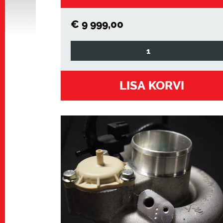
€
9 999,00
BorgWarner
EFR
6758
LISA KORVI
.85AR
V
WG
kogus