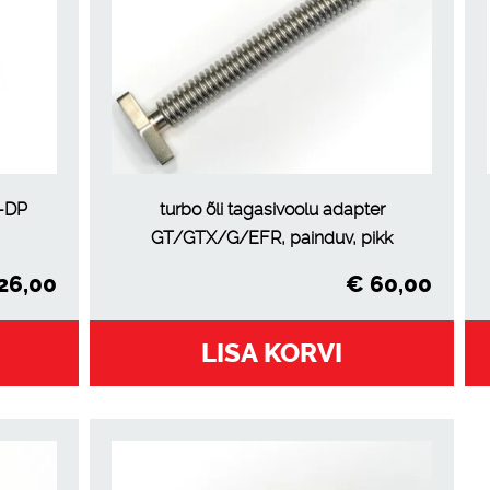
o-DP
turbo õli tagasivoolu adapter
GT/GTX/G/EFR, painduv, pikk
26,00
€
60,00
LISA KORVI