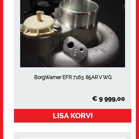
BorgWarner EFR 7163 .85AR V WG
€
9 999,00
LISA KORVI