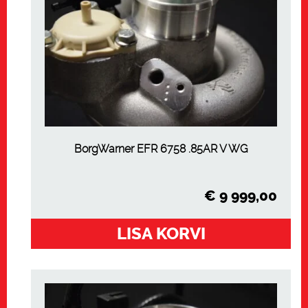
BorgWarner EFR 6758 .85AR V WG
€
9 999,00
LISA KORVI