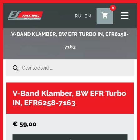
0
RU
EN
V-BAND KLAMBER, BW EFR TURBO IN, EFR6258-
7163
Products
search
Alt
V-Band Klamber, BW EFR Turbo
IN, EFR6258-7163
€
59,00
V-